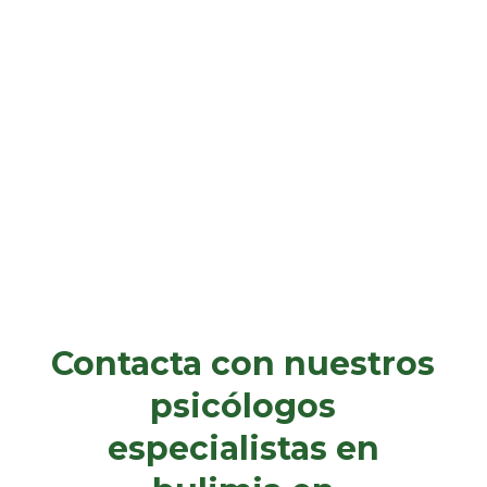
Vivimos en una sociedad en la que los mandatos
sociales de la apariencia y el rendimiento cobran
cada vez más relevancia. Frases como “deberías...
Contacta con nuestros
psicólogos
especialistas en