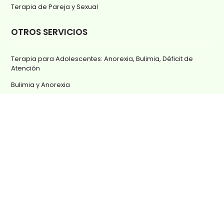
Terapia de Pareja y Sexual
OTROS SERVICIOS
Terapia para Adolescentes: Anorexia, Bulimia, Déficit de
Atención
Bulimia y Anorexia
Cómo superar la muerte de un ser querido
Terapia para Mayores
Preguntas Frecuentes