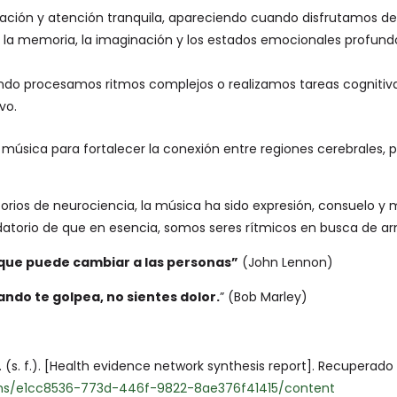
jación y atención tranquila, apareciendo cuando disfrutamos de
la memoria, la imaginación y los estados emocionales profundos
o procesamos ritmos complejos o realizamos tareas cognitiv
vo.
 música para fortalecer la conexión entre regiones cerebrales, 
torios de neurociencia, la música ha sido expresión, consuelo y
ordatorio de que en esencia, somos seres rítmicos en busca de a
que puede cambiar a las personas”
(John Lennon)
ndo te golpea, no sientes dolor.
” (Bob Marley)
. f.). [Health evidence network synthesis report]. Recuperado
treams/e1cc8536-773d-446f-9822-8ae376f41415/content