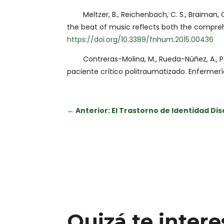
Meltzer, B., Reichenbach, C. S., Braiman, C.,
the beat of music reflects both the compreh
https://doi.org/10.3389/fnhum.2015.00436
Contreras-Molina, M., Rueda-Núñez, A., Pérez
paciente crítico politraumatizado. Enfermerí
←
Anterior: El Trastorno de Identidad Di
Quizá te inter