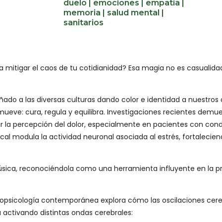
duelo
|
emociones
|
empatía
|
memoria
|
salud mental
|
sanitarios
ra mitigar el caos de tu cotidianidad? Esa magia no es casuali
ñado a las diversas culturas dando color e identidad a nuestros o
eve: cura, regula y equilibra. Investigaciones recientes demues
nuir la percepción del dolor, especialmente en pacientes con co
al modula la actividad neuronal asociada al estrés, fortaleci
música, reconociéndola como una herramienta influyente en la 
ropsicología contemporánea explora cómo las oscilaciones cereb
a activando distintas ondas cerebrales: