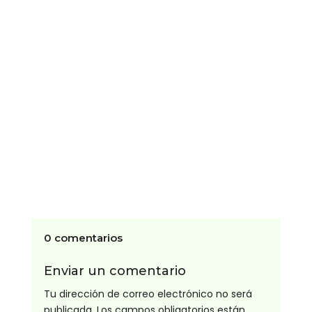
La selectividad alimentaria y TCA pueden
relacionarse de formas que no siempre son
evidentes. A veces, una relación...
0 comentarios
Enviar un comentario
Tu dirección de correo electrónico no será
publicada.
Los campos obligatorios están