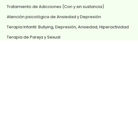
Tratamiento de Adicciones (Con y sin sustancia)
Atención psicológica de Ansiedad y Depresión
Terapia Infantil: Bullying, Depresión, Ansiedad, Hiperactividad
Terapia de Pareja y Sexual
OTROS SERVICIOS
Terapia para Adolescentes: Anorexia, Bulimia, Déficit de
Atención
Bulimia y Anorexia
Cómo superar la muerte de un ser querido
Terapia para Mayores
Preguntas Frecuentes