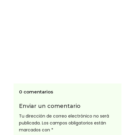
pueden ser graves si el trastorno se
mantiene en el tiempo sin...
0 comentarios
Enviar un comentario
Tu dirección de correo electrónico no será
publicada.
Los campos obligatorios están
marcados con
*