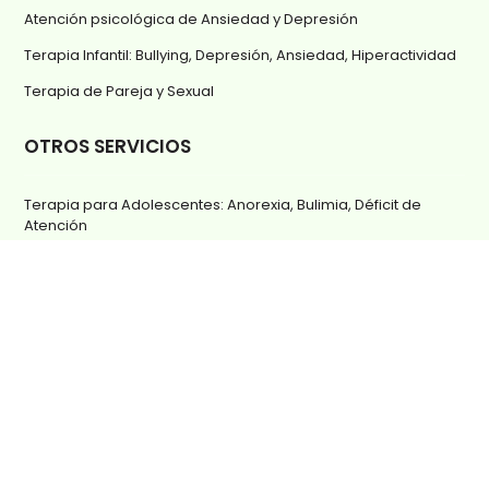
Atención psicológica de Ansiedad y Depresión
Terapia Infantil: Bullying, Depresión, Ansiedad, Hiperactividad
Terapia de Pareja y Sexual
OTROS SERVICIOS
Terapia para Adolescentes: Anorexia, Bulimia, Déficit de
Atención
Bulimia y Anorexia
Cómo superar la muerte de un ser querido
Terapia para Mayores
Preguntas Frecuentes